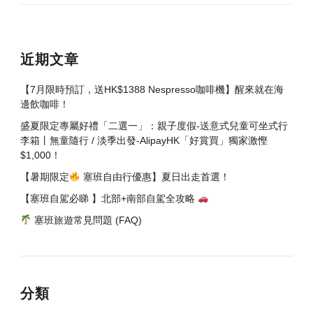
近期文章
【7月限時預訂，送HK$1388 Nespresso咖啡機】醒來就在海
邊飲咖啡！
盛夏限定專屬好禮「二選一」：親子度假-送意式兒童可坐式行
李箱丨無童隨行 / 淡季出發-AlipayHK「好賞買」獨家激慳
$1,000！
【暑期限定
塞班自由行優惠】夏日出走首選！
【塞班自駕必睇 】北部+南部自駕全攻略
塞班旅遊常見問題 (FAQ)
分類