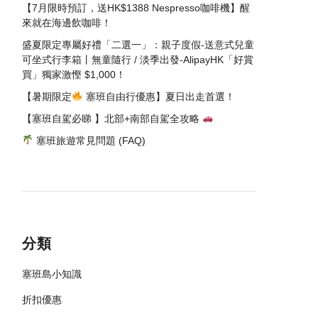
【7月限時預訂，送HK$1388 Nespresso咖啡機】醒
來就在海邊飲咖啡！
盛夏限定專屬好禮「二選一」：親子度假-送意式兒童
可坐式行李箱丨無童隨行 / 淡季出發-AlipayHK「好賞
買」獨家激慳 $1,000！
【暑期限定
塞班自由行優惠】夏日出走首選！
【塞班自駕必睇 】北部+南部自駕全攻略
塞班旅遊常見問題 (FAQ)
分類
塞班島小知識
折扣優惠