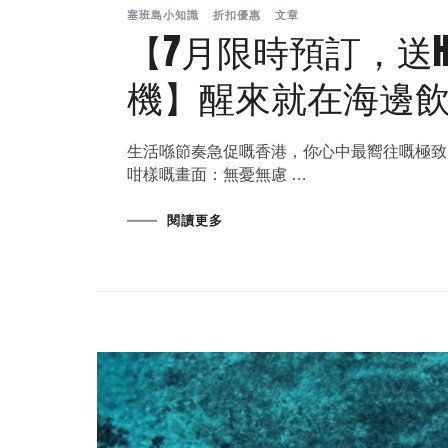
塞班島小知識
折扣優惠
文章
【7月限時預訂，送HK$1
機】醒來就在海邊
生活喺節奏急促嘅香港，你心中最嚮往嘅極致
咁樣嘅畫面：無憂無慮 …
閱讀更多