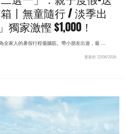
箱丨無童隨行 / 淡季出
買」獨家激慳 $1,000！
 又要開始為全家人的暑假行程傷腦筋。帶小朋友出遊，最 …
更新於
22/06/2026