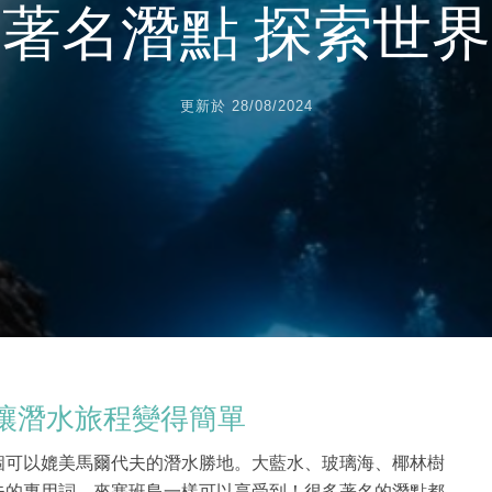
著名潛點 探索世
更新於
28/08/2024
讓潛水旅程變得簡單
個可以媲美馬爾代夫的潛水勝地。大藍水、玻璃海、椰林樹
夫的專用詞，來塞班島一樣可以享受到！
很多著名的潛點都