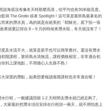
天，雖然說海底沒有像冬天時那麼高清，但平均也有30米能見度。
he Grotto 或者 Spotlight！這可算是塞班島最著名的
名而來的潛水員，為的就是在絕美的「耶穌光」底下拍一張
果就要記得在 6 – 9 月的時候來潛水啦，冬天就沒有了！
深度及水流不大，就算是新手也可以簡單應付。還沒有潛水
讀初階課程，塞班島水清無流，課程價格相宜，非常適合初
接你到上課地點，不用擔心人生路不熟！
有大深度的潛點，如果想要報讀進階課程也非常適合喔！
水行程，一般建議預留 1-2 天時間去潛水就已經足夠了。
飛機，大家最好把潛水項目安排在行程頭一兩天，就不用怕患上