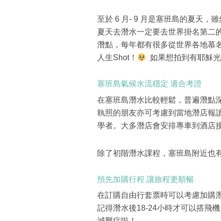
至於 6 月- 9 月是塞班島的夏
夏天去潛水一定要去世界掛名第二的藍洞 T
潛點，每年都有很多從世界各地慕
人生Shot！
如果想拍到有耶穌光效
塞班島氣候水流穩定 適合考證
在塞班島潛水比較輕鬆，普遍潛點
執照的朋友亦可考慮到當地潛店報
學者。大多潛店會安排專車到酒店
除了初階潛水課程，塞班島附近也
預先加購行程 讓旅程更順暢
在訂購自由行套票時可以考慮加購潛
記得潛水後18-24小時才可以搭
減壓症啦！