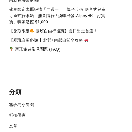
來就在海邊飲咖啡！
盛夏限定專屬好禮「二選一」：親子度假-送意式兒童
可坐式行李箱丨無童隨行 / 淡季出發-AlipayHK「好賞
買」獨家激慳 $1,000！
【暑期限定
塞班自由行優惠】夏日出走首選！
【塞班自駕必睇 】北部+南部自駕全攻略
塞班旅遊常見問題 (FAQ)
分類
塞班島小知識
折扣優惠
文章