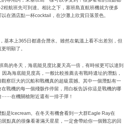
-2程航班先可到達。相比之下，塞班島直航班機就方便多
在酒店點一杯cocktail，在沙灘上欣賞日落景色。
度，基本上365日都適合潛水。雖然在氣溫上看不出差別，但
就更明顯了。
是塞班島的冬天，海底能見度比夏天高一倍，有時候更可以達到
！因為海底能見度高，一般比較推薦去有戰時遺址的潛點，
離觀察巨大的沉船和戰機真的超級震撼。其中一個潛點有一
會在戰機的每一個殘骸作停留，用白板告訴你這是戰機的哪
槍⋯⋯在機關槍附近還有一排子彈！
Icecream。在冬天有機會看到一大群Eagle Ray在
背上的斑點真的很像看著滿天星星，一定會帶給你一個難忘的回