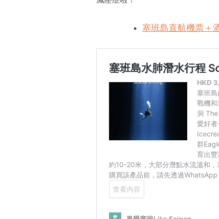
塞班島直航機票＋