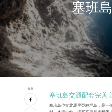
塞班島
分享
塞班島交通配套完善 
塞班島位於北馬里亞納群島，是一
影、水清沙幼，這些不再是馬爾代