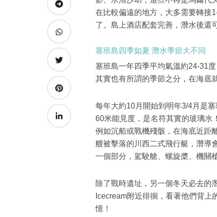
在比較偏遠的地方，大多需要轉接1
了。島上酒店配套完善，潛水後還可以
塞班島四季如夏 潛水季節大不同
塞班島一年四季平均氣溫約24-31
其實也有所謂的季節之分，在海底
每年大約10月開始到明年3/4月
60米能見度，是名符其實的玻璃水
例如沉船或戰機殘骸，在海底近距
艘被擊落的川西二式飛行艇，潛導
一個部分，駕駛艙、螺旋槳、機關
除了戰時遺址，另一個冬天必去的潛點是
Icecream附近徘徊，看著他們
憶！