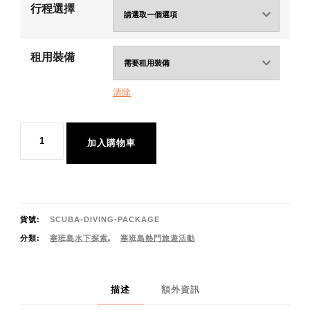
行程選擇
租用裝備
清除
塞
加入購物車
班
島
水
肺
貨號:
SCUBA-DIVING-PACKAGE
潛
分類:
塞班島水下探索
,
塞班島熱門旅遊活動
水
行
程
描述
額外資訊