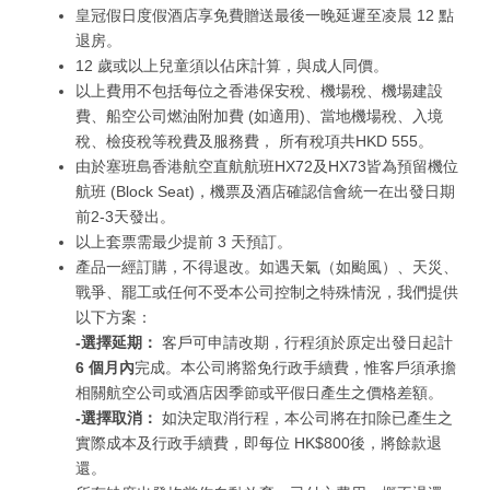
皇冠假日度假酒店享免費贈送最後一晚延遲至凌晨 12 點
退房。
12 歲或以上兒童須以佔床計算，與成人同價。
以上費用不包括每位之香港保安稅、機場稅、機場建設
費、船空公司燃油附加費 (如適用)、當地機場稅、入境
稅、檢疫稅等稅費及服務費， 所有稅項共HKD 555。
由於塞班島香港航空直航航班HX72及HX73皆為預留機位
航班 (Block Seat)，機票及酒店確認信會統一在出發日期
前2-3天發出。
以上套票需最少提前 3 天預訂。
產品一經訂購，不得退改。如遇天氣（如颱風）、天災、
戰爭、罷工或任何不受本公司控制之特殊情況，我們提供
以下方案：
-選擇延期：
客戶可申請改期，行程須於原定出發日起計
6 個月內
完成。本公司將豁免行政手續費，惟客戶須承擔
相關航空公司或酒店因季節或平假日產生之價格差額。
-選擇取消：
如決定取消行程，本公司將在扣除已產生之
實際成本及行政手續費，即每位 HK$800後
，將餘款退
還。