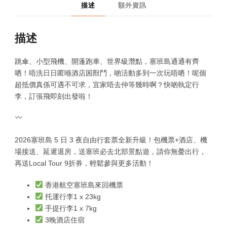
描述
額外資訊
描述
跳傘、小型飛機、開蓬跑車、世界級潛點，塞班島通通有齊
哂！唔洗日日匿喺酒店困獸鬥，啲活動多到一次玩唔哂！呢個
超抵價真係可遇不可求，宜家唔去仲等幾時啊？快啲執定行
李，訂張飛即刻出發啦！
2026塞班島 5 日 3 夜自由行套票全新升級！包機票+酒店、機
場接送、延遲退房，送塞班必去北部景點遊，請你無憂出行，
再送Local Tour 9折券，輕鬆參與更多活動！
香港航空塞班島來回機票
托運行李1 x 23kg
手提行李1 x 7kg
3晚酒店住宿