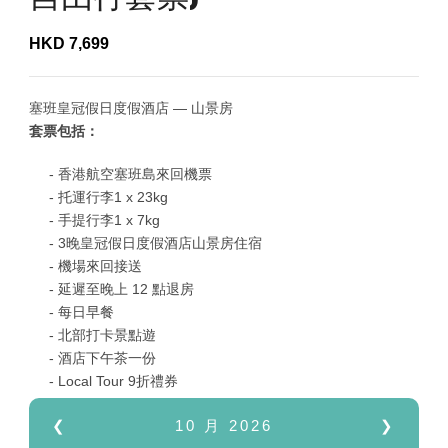
HKD
7,699
塞班皇冠假日度假酒店 — 山景房
套票包括：
香港航空塞班島來回機票
托運行李1
x 23kg
手提行李1 x 7kg
3晚皇冠假日度假酒店山景房住宿
機場來回接送
延遲至晚上 12 點退房
每日早餐
北部打卡景點遊
酒店下午茶一份
Local Tour 9折禮券
❮
10 月
2026
❯