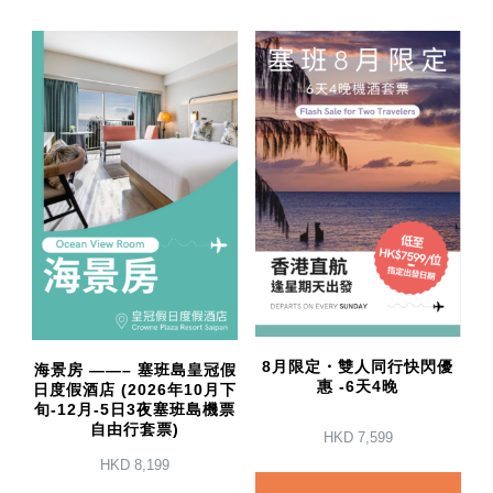
8月限定・雙人同行快閃優
海景房 ——– 塞班島皇冠假
惠 -6天4晚
日度假酒店 (2026年10月下
旬-12月-5日3夜塞班島機票
自由行套票)
HKD
7,599
HKD
8,199